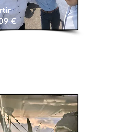
tir
09 €