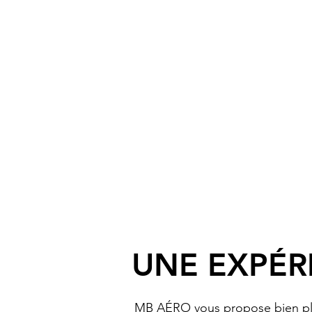
Un vol unique en bi
UNE EXPÉR
​MB AÉRO vous propose bien plu