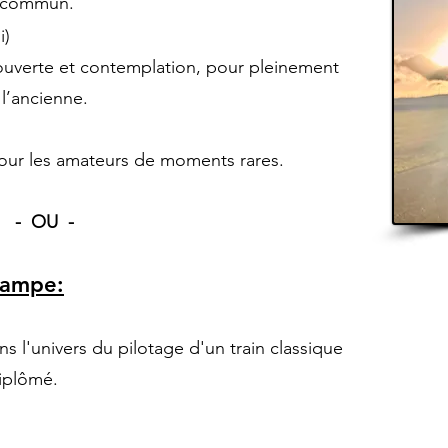
u commun.
i)
couverte et contemplation, pour pleinement
 l’ancienne.
ur les amateurs de moments rares.
- OU -
tampe:
À p
s l'univers du pilotage d'un train classique
de
diplômé.