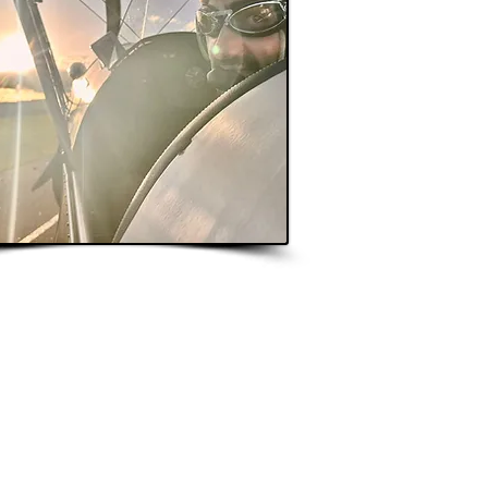
artir
 109 €