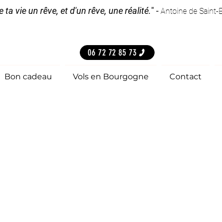
e ta vie un rêve, et d'un rêve, une réalité.
" -
Antoine de Saint-
06 72 72 85 73
Bon cadeau
Vols en Bourgogne
Contact
'air original 