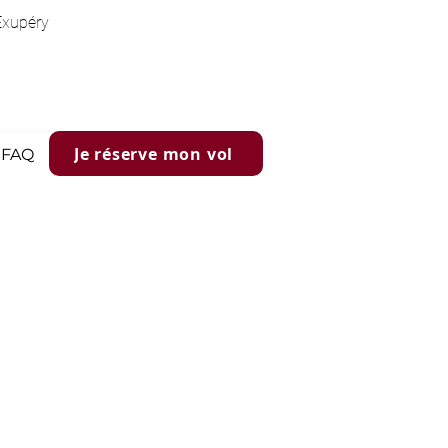
Exupéry
Je réserve mon vol
FAQ
en Bourgogne