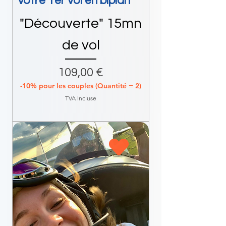
Votre 1er vol en biplan
"Découverte" 15mn
de vol
Prix
109,00 €
-10% pour les couples (Quantité = 2)
TVA Incluse