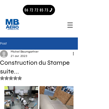
06 72 72 85 73
Post
Michel Baumgartner
21 avr. 2023
Construction du Stampe
suite...
Noté NaN étoiles sur 5.