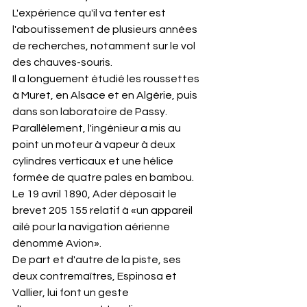
L'expérience qu'il va tenter est 
l'aboutissement de plusieurs années 
de recherches, notamment sur le vol 
des chauves-souris.
Il a longuement étudié les roussettes 
à Muret, en Alsace et en Algérie, puis 
dans son laboratoire de Passy. 
Parallèlement, l'ingénieur a mis au 
point un moteur à vapeur à deux 
cylindres verticaux et une hélice 
formée de quatre pales en bambou. 
Le 19 avril 1890, Ader déposait le 
brevet 205 155 relatif à «un appareil 
ailé pour la navigation aérienne 
dénommé Avion».
De part et d'autre de la piste, ses 
deux contremaîtres, Espinosa et 
Vallier, lui font un geste 