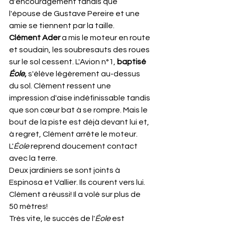
d'encouragement tandis que 
l'épouse de Gustave Pereire et une 
amie se tiennent par la taille.
Clément Ader
 a mis le moteur en route 
et soudain, les soubresauts des roues 
sur le sol cessent. L'Avion n°1, 
baptisé 
Éole
,
 s'élève légèrement au-dessus 
du sol. Clément ressent une 
impression d'aise indéfinissable tandis 
que son cœur bat à se rompre. Mais le 
bout de la piste est déjà devant lui et, 
à regret, Clément arrête le moteur. 
L'
Éole
 reprend doucement contact 
avec la terre.
Deux jardiniers se sont joints à 
Espinosa et Vallier. Ils courent vers lui. 
Clément a réussi! Il a volé sur plus de 
50 mètres!
Très vite, le succès de l'
Éole
 est 