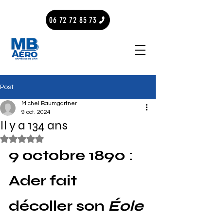
06 72 72 85 73
Post
Michel Baumgartner
9 oct. 2024
Il y a 134 ans
Noté NaN étoiles sur 5.
9 octobre 1890 : 
Ader fait 
décoller son 
Éole