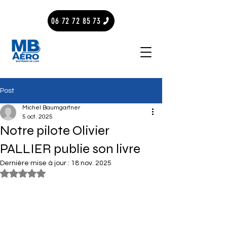
06 72 72 85 73
Post
Michel Baumgartner
5 oct. 2025
Notre pilote Olivier
PALLIER publie son livre
Dernière mise à jour :
18 nov. 2025
Noté NaN étoiles sur 5.