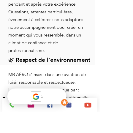
pendant et après votre expérience.
Questions, attentes particulières,
événement à célébrer : nous adaptons
notre accompagnement pour créer un
moment qui vous ressemble, dans un
climat de confiance et de
professionnalisme.
🌿 Respect de l’environnement
MB AÉRO s’inscrit dans une aviation de
loisir responsable et respectueuse.
Le Stampe SV4-RS se distingue par :
une discrétion acoustique exceptionnelle
(environ deux fois moins bruyant qu’un
avion de même catégorie),
une faible consommation de carburant,
une intégration harmonieuse dans